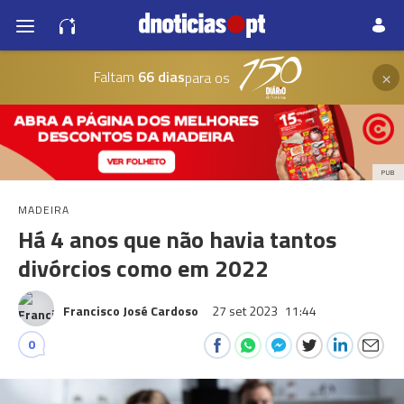
×
Faltam
66 dias
para os
PUB
MADEIRA
Há 4 anos que não havia tantos
divórcios como em 2022
Francisco José Cardoso
27 set 2023
11:44
0