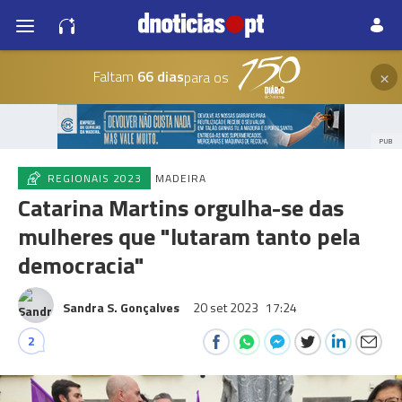
×
Faltam
66 dias
para os
PUB
REGIONAIS 2023
MADEIRA
Catarina Martins orgulha-se das
mulheres que "lutaram tanto pela
democracia"
Sandra S. Gonçalves
20 set 2023
17:24
2