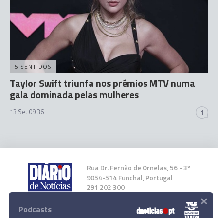
5 SENTIDOS
Taylor Swift triunfa nos prémios MTV numa
gala dominada pelas mulheres
13 Set 09:36
1
Rua Dr. Fernão de Ornelas, 56 - 3º
9054-514 Funchal, Portugal
291 202 300
×
Podcasts
Instale a nossa App