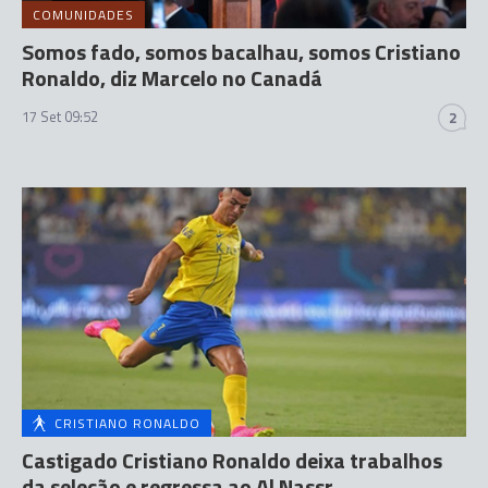
COMUNIDADES
Somos fado, somos bacalhau, somos Cristiano
Ronaldo, diz Marcelo no Canadá
17 Set 09:52
2
CRISTIANO RONALDO
Castigado Cristiano Ronaldo deixa trabalhos
da seleção e regressa ao Al Nassr