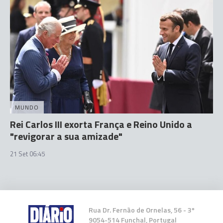
MUNDO
Rei Carlos III exorta França e Reino Unido a
"revigorar a sua amizade"
21 Set 06:45
Rua Dr. Fernão de Ornelas, 56 - 3º
9054-514 Funchal, Portugal