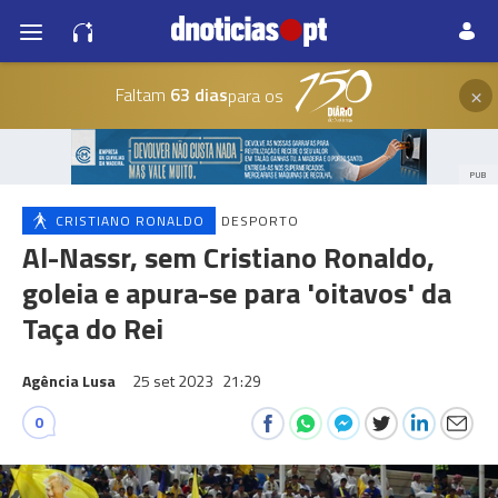
×
Faltam
63 dias
para os
PUB
CRISTIANO RONALDO
DESPORTO
Al-Nassr, sem Cristiano Ronaldo,
goleia e apura-se para 'oitavos' da
Taça do Rei
Agência Lusa
25 set 2023
21:29
0