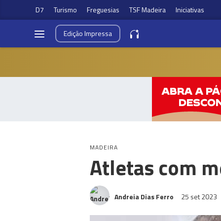
D7
Turismo
Freguesias
TSF Madeira
Iniciativas
Edição
Impressa
MADEIRA
Atletas com mé
Andreia Dias Ferro
25 set 2023