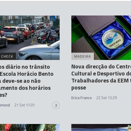
 CHECK
MADEIRA
Nova direcção do Centr
os diário no trânsito
Cultural e Desportivo d
 Escola Horácio Bento
Trabalhadores da EEM
 deve-se ao não
posse
amento dos horários
es?
Erica Franco
22 Set 13:29
rumond
21 Set 17:01
2