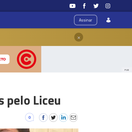
Assinar
×
PUB
s pelo Liceu
0