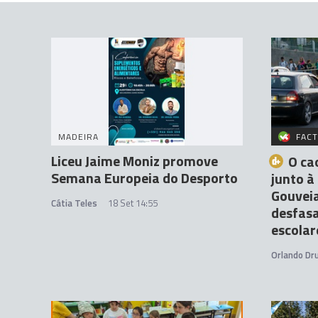
MADEIRA
FACT
Liceu Jaime Moniz promove
O ca
Semana Europeia do Desporto
junto à
Gouveia
Cátia Teles
18 Set 14:55
desfas
escolar
Orlando D