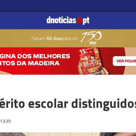
Faltam
66 dias
para os
rito escolar distinguido
13:39