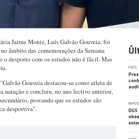
ária Jaime Moniz, Luís Galvão Gouveia, foi
Úl
la, no âmbito das comemorações da Semana
r o desporto com os estudos não é fácil. Mas
iu.
PAÍS
Pres
conh
 "Galvão Gouveia destacou-se como atleta de
audi
 natação e concluiu, no ano lectivo anterior,
 secundário, provando que os estudos são
MADE
ca desportiva".
DGS 
obse
sola