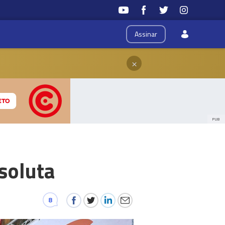
Assinar
×
PUB
soluta
8