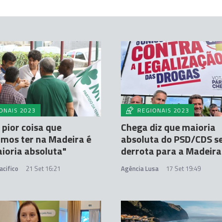
ONAIS 2023
REGIONAIS 2023
 pior coisa que
Chega diz que maioria
mos ter na Madeira é
absoluta do PSD/CDS s
ioria absoluta"
derrota para a Madeira
acifico
21 Set 16:21
Agência Lusa
17 Set 19:49