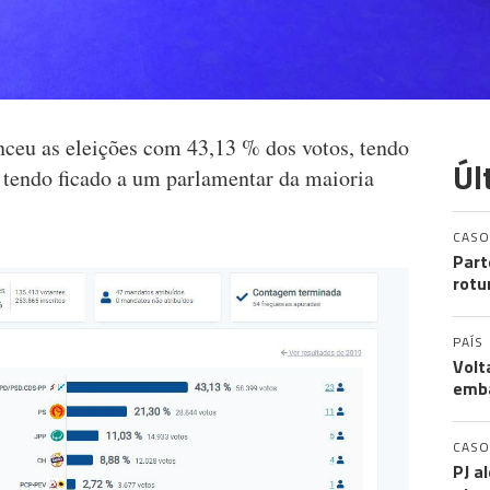
ceu as eleições com 43,13 % dos votos, tendo
Úl
 tendo ficado a um parlamentar da maioria
CASO
Part
rotu
PAÍS
Volt
emb
CASO
PJ a