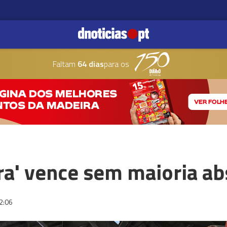
Faltam
64 dias
para os
a' vence sem maioria ab
2:06