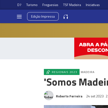
D7
Turismo
Freguesias
TSF Madeira
Iniciativas
Edição
Impressa
REGIONAIS 2023
MADEIRA
'Somos Madeir
Roberto Ferreira
24 set 2023
2