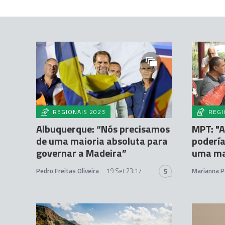
REGIONAIS 2023
REGI
Albuquerque: “Nós precisamos
MPT: "A
de uma maioria absoluta para
podería
governar a Madeira”
uma ma
Pedro Freitas Oliveira
19 Set 23:17
Marianna P
5