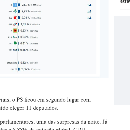
atra
ciais, o PS ficou em segundo lugar com
ido eleger 11 deputados.
parlamentares, uma das surpresas da noite. Já
dos e 8,88% da votação global. CDU,