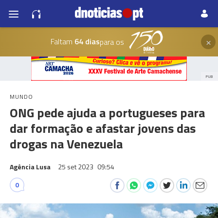
×
Faltam
64 dias
para os
PUB
MUNDO
ONG pede ajuda a portugueses para
dar formação e afastar jovens das
drogas na Venezuela
Agência Lusa
25 set 2023
09:54
0