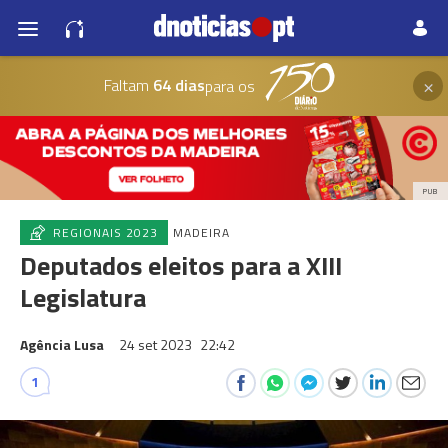
×
Faltam
64 dias
para os
PUB
REGIONAIS 2023
MADEIRA
Deputados eleitos para a XIII
Legislatura
Agência Lusa
24 set 2023
22:42
1