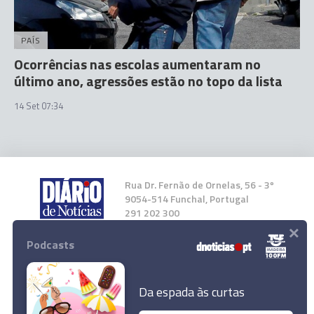
PAÍS
Ocorrências nas escolas aumentaram no
último ano, agressões estão no topo da lista
14 Set 07:34
Rua Dr. Fernão de Ornelas, 56 - 3º
9054-514 Funchal, Portugal
291 202 300
×
Podcasts
Instale a nossa App
Da espada às curtas