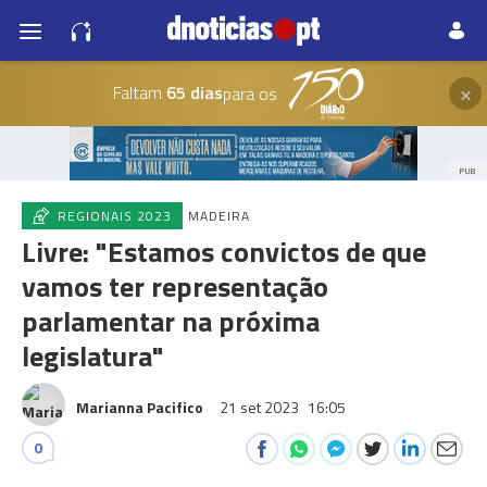
×
Faltam
65 dias
para os
PUB
REGIONAIS 2023
MADEIRA
Livre: "Estamos convictos de que
vamos ter representação
parlamentar na próxima
legislatura"
Marianna Pacifico
21 set 2023
16:05
0