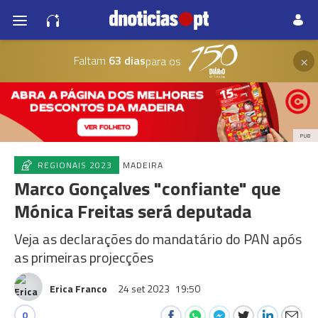
×
Faltam
63 dias
para os
PUB
REGIONAIS 2023
MADEIRA
Marco Gonçalves "confiante" que
Mónica Freitas será deputada
Veja as declarações do mandatário do PAN após
as primeiras projecções
Erica Franco
24 set 2023
19:50
0