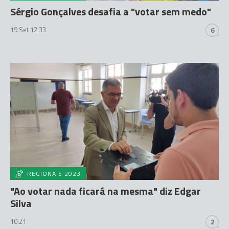
Sérgio Gonçalves desafia a "votar sem medo"
19 Set 12:33
6
REGIONAIS 2023
"Ao votar nada ficará na mesma" diz Edgar
Silva
10:21
2