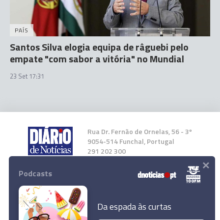
PAÍS
Santos Silva elogia equipa de râguebi pelo
empate "com sabor a vitória" no Mundial
23 Set 17:31
Rua Dr. Fernão de Ornelas, 56 - 3º
9054-514 Funchal, Portugal
291 202 300
×
Podcasts
Instale a nossa App
Da espada às curtas