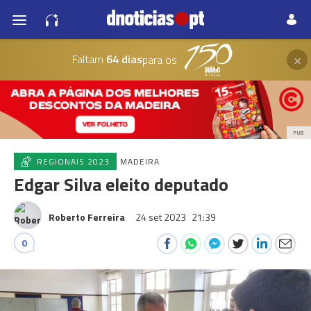
×
Faltam
64 dias
para os
PUB
REGIONAIS 2023
MADEIRA
Edgar Silva eleito deputado
Roberto Ferreira
24 set 2023
21:39
0