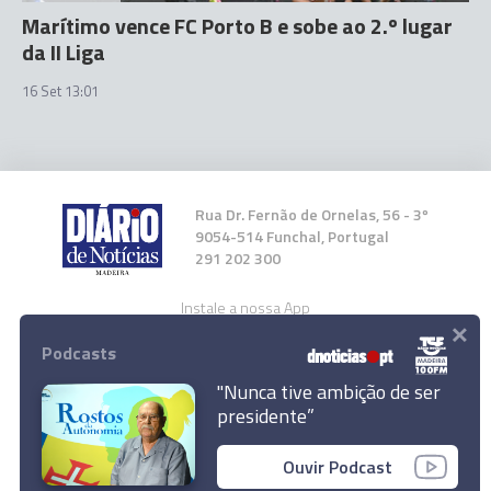
Marítimo vence FC Porto B e sobe ao 2.º lugar
da II Liga
16 Set 13:01
Rua Dr. Fernão de Ornelas, 56 - 3º
9054-514 Funchal, Portugal
291 202 300
Instale a nossa App
×
Podcasts
"Nunca tive ambição de ser
presidente”
© 2023 Empresa Diário de Notícias, Lda.
Ouvir Podcast
Todos os direitos reservados.