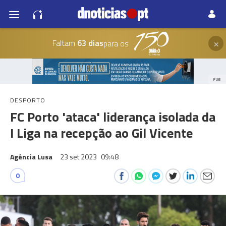
×
Faltam
63 dias
para os
PUB
DESPORTO
FC Porto 'ataca' liderança isolada da
I Liga na recepção ao Gil Vicente
Agência Lusa
23 set 2023
09:48
0