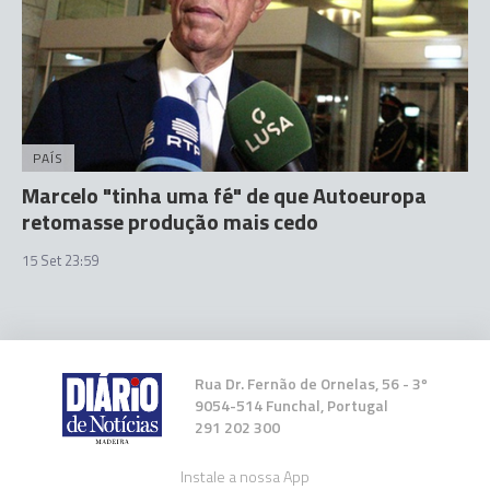
PAÍS
Marcelo "tinha uma fé" de que Autoeuropa
retomasse produção mais cedo
15 Set 23:59
Rua Dr. Fernão de Ornelas, 56 - 3º
9054-514 Funchal, Portugal
291 202 300
Instale a nossa App