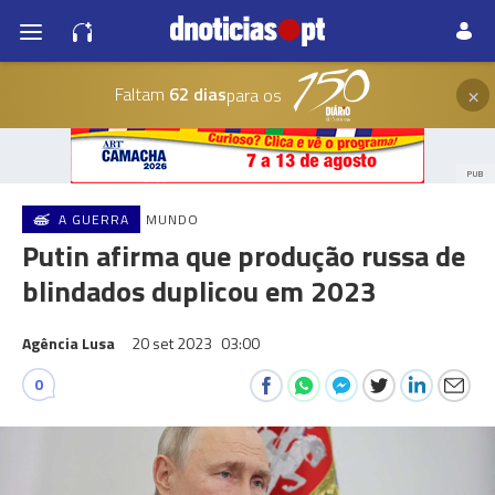
×
Faltam
62 dias
para os
PUB
A GUERRA
MUNDO
Putin afirma que produção russa de
blindados duplicou em 2023
Agência Lusa
20 set 2023
03:00
0