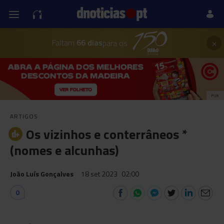
×
Faltam
66 dias
para os
PUB
ARTIGOS
Os vizinhos e conterrâneos *
(nomes e alcunhas)
João Luís Gonçalves
18 set 2023
02:00
0