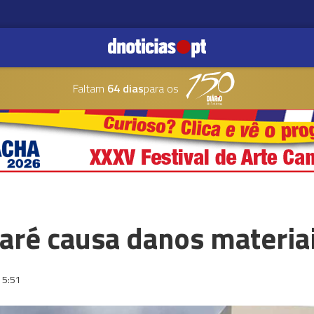
Faltam
64 dias
para os
aré causa danos materia
15:51