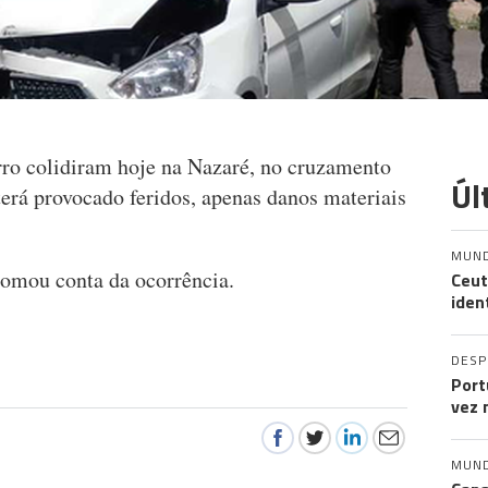
rro colidiram hoje na Nazaré, no cruzamento
Úl
erá provocado feridos, apenas danos materiais
MUN
tomou conta da ocorrência.
Ceut
iden
DES
Port
vez 
MUN