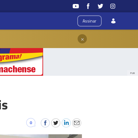
Assinar
×
PUB
is
0