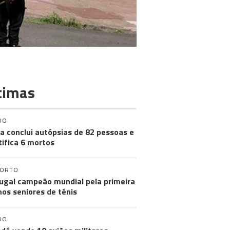
timas
DO
a conclui autópsias de 82 pessoas e
tifica 6 mortos
PORTO
ugal campeão mundial pela primeira
nos seniores de ténis
DO