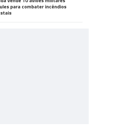
dá vende 10 aviões militares
ules para combater incêndios
estais