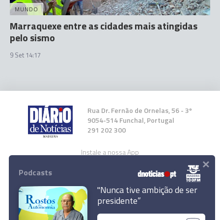
MUNDO
Marraquexe entre as cidades mais atingidas
pelo sismo
9 Set 14:17
Rua Dr. Fernão de Ornelas, 56 - 3º
9054-514 Funchal, Portugal
291 202 300
Instale a nossa App
×
Podcasts
"Nunca tive ambição de ser
presidente”
© 2023 Empresa Diário de Notícias, Lda.