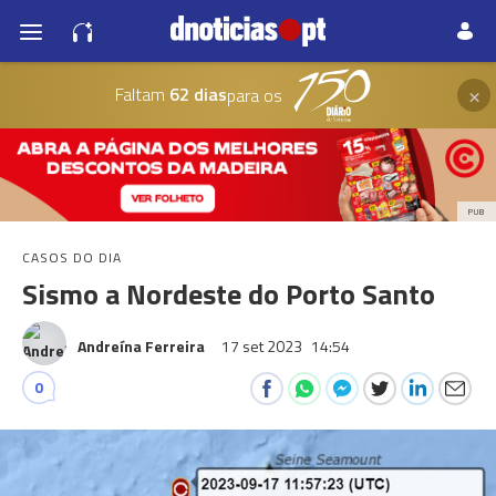
×
Faltam
62 dias
para os
PUB
CASOS DO DIA
Sismo a Nordeste do Porto Santo
Andreína Ferreira
17 set 2023
14:54
0