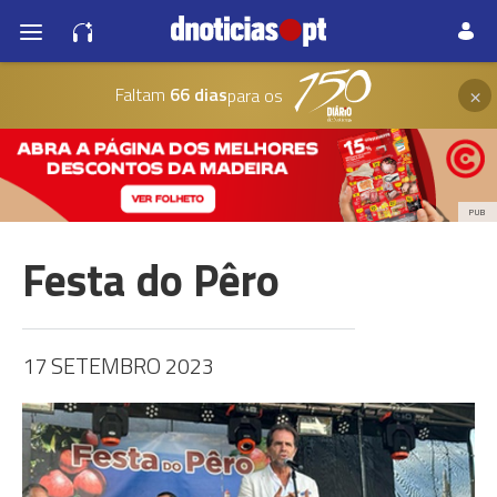
×
Faltam
66 dias
para os
PUB
Festa do Pêro
17 SETEMBRO 2023