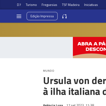
D7
Turismo
Freguesias
TSF Madeira
Iniciativas
Edição
Impressa
MUNDO
Ursula von der
à ilha italian
Agência Lusa
17 set 2023
11:38