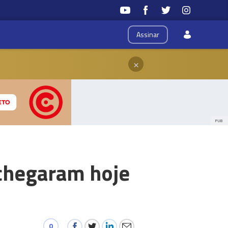
Assinar
×
PUB
 chegaram hoje
0