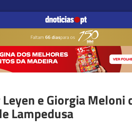
Faltam
66 dias
para os
 Leyen e Giorgia Meloni
a de Lampedusa