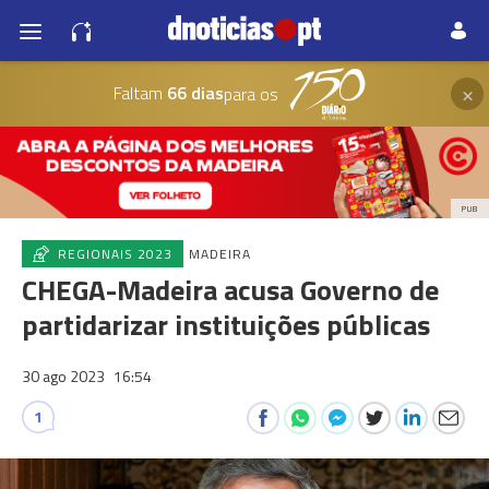
×
Faltam
66 dias
para os
PUB
REGIONAIS 2023
MADEIRA
CHEGA-Madeira acusa Governo de
partidarizar instituições públicas
30 ago 2023
16:54
1