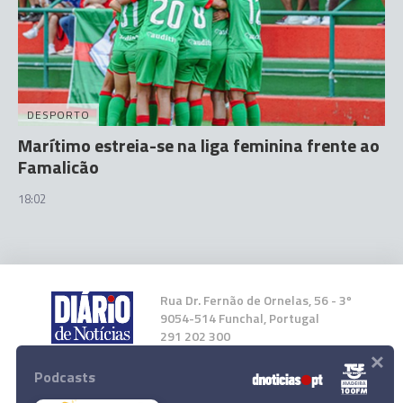
DESPORTO
Marítimo estreia-se na liga feminina frente ao
Famalicão
18:02
Rua Dr. Fernão de Ornelas, 56 - 3º
9054-514 Funchal, Portugal
291 202 300
×
Podcasts
Instale a nossa App