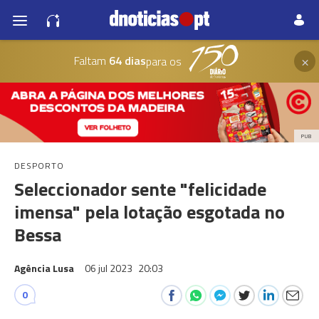
×
Faltam
64 dias
para os
PUB
DESPORTO
Seleccionador sente "felicidade
imensa" pela lotação esgotada no
Bessa
Agência Lusa
06 jul 2023
20:03
0