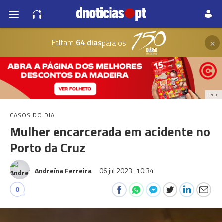
×
Faltam
64 dias
para os
PUB
CASOS DO DIA
Mulher encarcerada em acidente no
Porto da Cruz
Andreína Ferreira
06 jul 2023
10:34
0