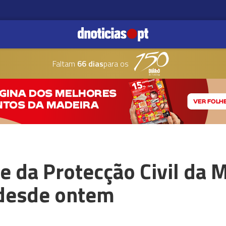
Faltam
66 dias
para os
 da Protecção Civil da 
 desde ontem