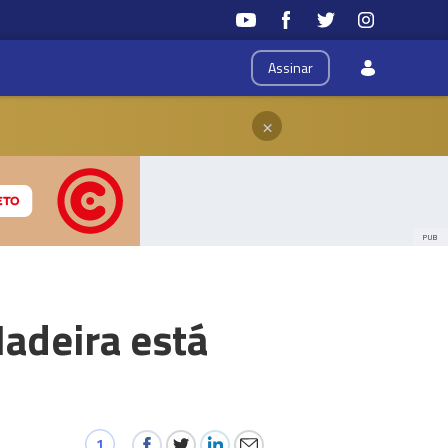
Assinar
×
PUB
Madeira está
1