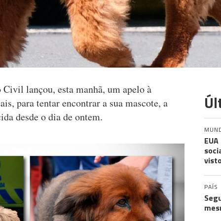
 Civil lançou, esta manhã, um apelo à
Úl
ais, para tentar encontrar a sua mascote, a
cida desde o dia de ontem.
MUN
EUA 
soci
vist
PAÍS
Segu
mes