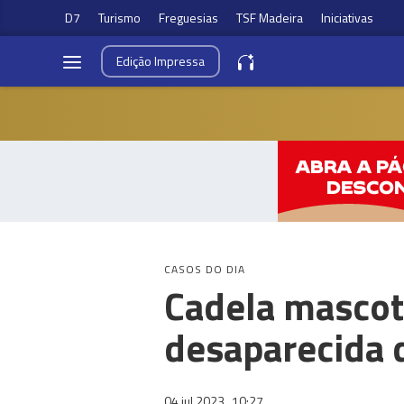
D7
Turismo
Freguesias
TSF Madeira
Iniciativas
Edição
Impressa
CASOS DO DIA
Cadela mascote
desaparecida
04 jul 2023
10:27