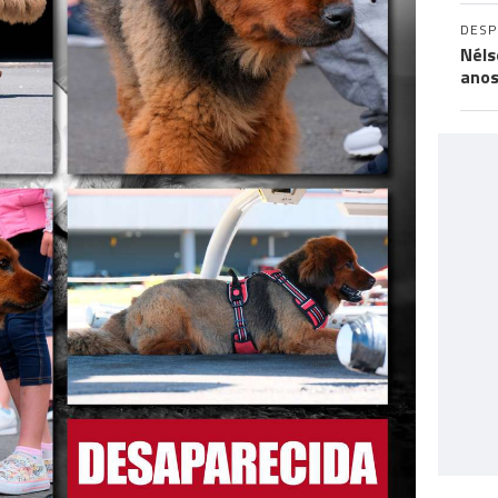
DES
Néls
ano