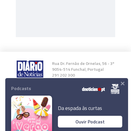
Rua Dr. Fernão de Ornelas, 56 - 3º
9054-514 Funchal, Portugal
291 202 300
×
Podcasts
Instale a nossa App
Da espada às curtas
Ouvir Podcast
© 2023 Empresa Diário de Notícias, Lda.