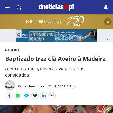
×
Faltam
63 dias
para os
PUB
MADEIRA
Baptizado traz clã Aveiro à Madeira
Além da família, deverão viajar vários
convidados
Paula Henriques
04 jul 2023
13:35