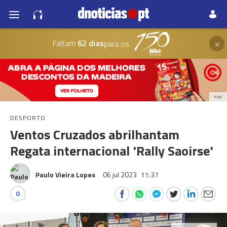
×
Faltam
62 dias
para os
PUB
DESPORTO
Ventos Cruzados abrilhantam
Regata internacional 'Rally Saoirse'
Paulo Vieira Lopes
06 jul 2023
11:37
0