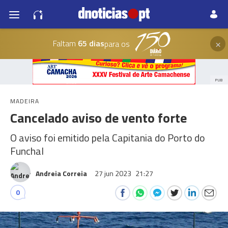
×
Faltam
65 dias
para os
PUB
MADEIRA
Cancelado aviso de vento forte
O aviso foi emitido pela Capitania do Porto do
Funchal
Andreia Correia
27 jun 2023
21:27
0