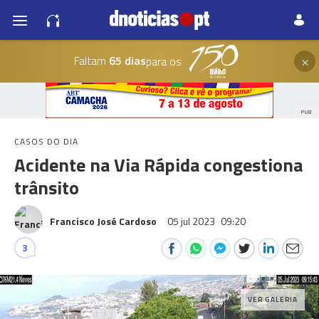
×
Faltam
65 dias
para os
PUB
CASOS DO DIA
Acidente na Via Rápida congestiona
trânsito
Francisco José Cardoso
05 jul 2023
09:20
3
VER GALERIA