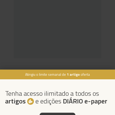
Atingiu o limite semanal de
1 artigo
oferta
Rua Dr. Fernão de Ornelas, 56 - 3º
9054-514 Funchal, Portugal
Tenha acesso ilimitado a todos os
291 202 300
×
artigos
e edições
DIÁRIO e-paper
Podcasts
Instale a nossa App