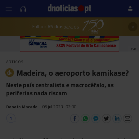
×
Faltam
65 dias
para os
PUB
ARTIGOS
Madeira, o aeroporto kamikase?
Neste país centralista e macrocéfalo, as
periferias nada riscam
Donato Macedo
05 jul 2023
02:00
1