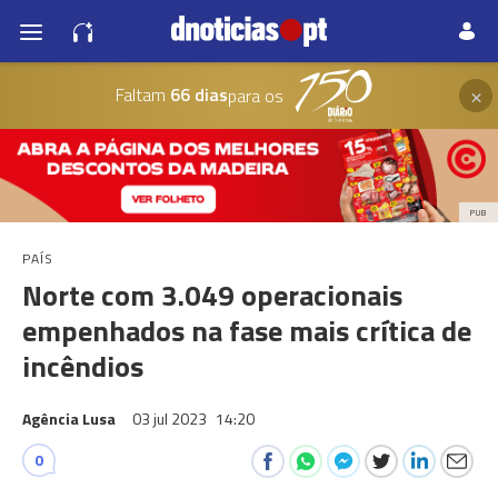
×
Faltam
66 dias
para os
PUB
PAÍS
Norte com 3.049 operacionais
empenhados na fase mais crítica de
incêndios
Agência Lusa
03 jul 2023
14:20
0