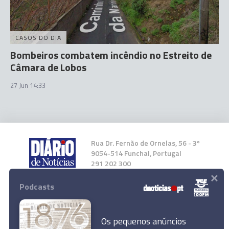
CASOS DO DIA
Bombeiros combatem incêndio no Estreito de
Câmara de Lobos
27 Jun 14:33
Rua Dr. Fernão de Ornelas, 56 - 3º
9054-514 Funchal, Portugal
291 202 300
×
Podcasts
Instale a nossa App
Os pequenos anúncios