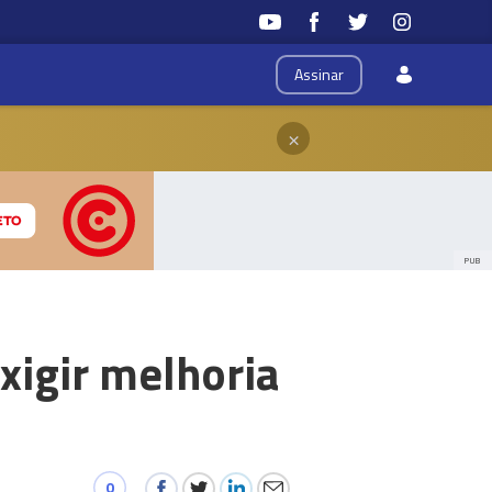
Assinar
×
PUB
xigir melhoria
0