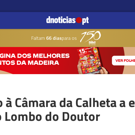
Faltam
66 dias
para os
o à Câmara da Calheta a e
o Lombo do Doutor