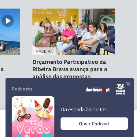
MADEIRA
Orçamento Participativo da
da
Ribeira Brava avança para a
análise das propostas
×
Marianna Pacifico
22 Jun 17:31
1
Podcasts
Da espada às curtas
Ouvir Podcast
© 2023 Empresa Diário de Notícias, Lda.
Todos os direitos reservados.