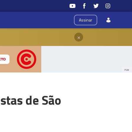
Assinar
×
PUB
estas de São