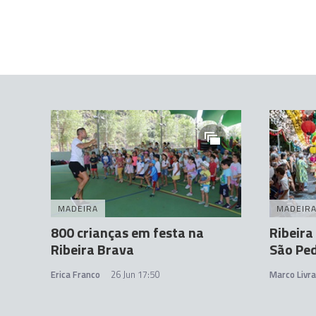
MADEIRA
MADEIR
800 crianças em festa na
Ribeira
Ribeira Brava
São Pe
Erica Franco
26 Jun 17:50
Marco Livr