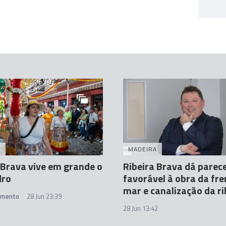
A
MADEIRA
 Brava vive em grande o
Ribeira Brava dá parec
dro
favorável à obra da fre
mar e canalização da ri
amento
28 Jun 23:39
28 Jun 13:42