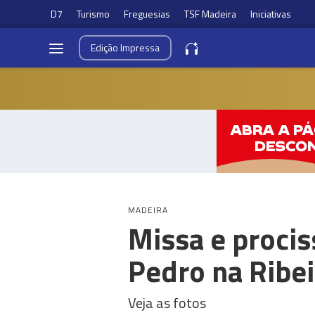
D7
Turismo
Freguesias
TSF Madeira
Iniciativas
Edição
Impressa
MADEIRA
Missa e procis
Pedro na Ribei
Veja as fotos