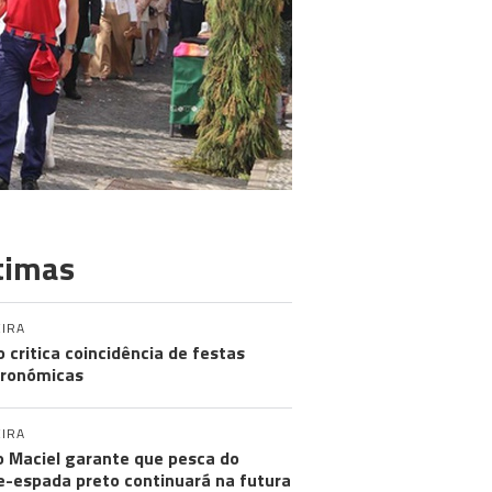
timas
IRA
o critica coincidência de festas
ronómicas
IRA
 Maciel garante que pesca do
e-espada preto continuará na futura