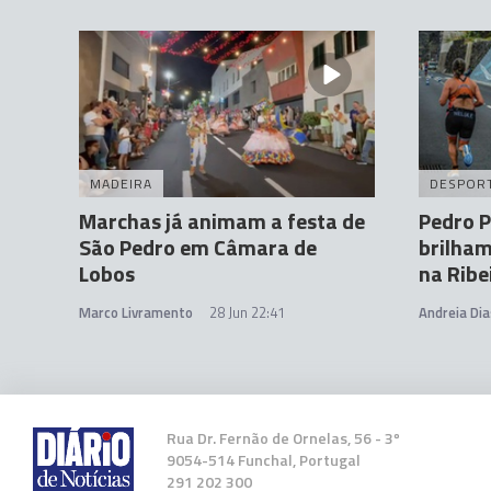
MADEIRA
DESPOR
Marchas já animam a festa de
Pedro P
São Pedro em Câmara de
brilham
Lobos
na Ribe
Marco Livramento
28 Jun 22:41
Andreia Dia
Rua Dr. Fernão de Ornelas, 56 - 3º
9054-514 Funchal, Portugal
291 202 300