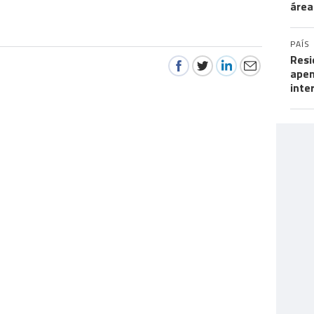
área
PAÍS
Resi
apen
inte