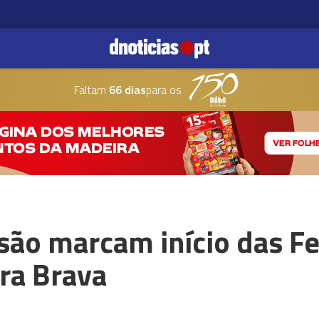
Faltam
66 dias
para os
são marcam início das F
ra Brava