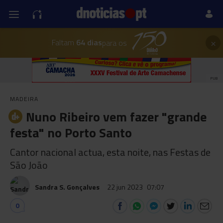
×
Faltam
64 dias
para os
PUB
MADEIRA
Nuno Ribeiro vem fazer "grande
festa" no Porto Santo
Cantor nacional actua, esta noite, nas Festas de
São João
Sandra S. Gonçalves
22 jun 2023
07:07
0