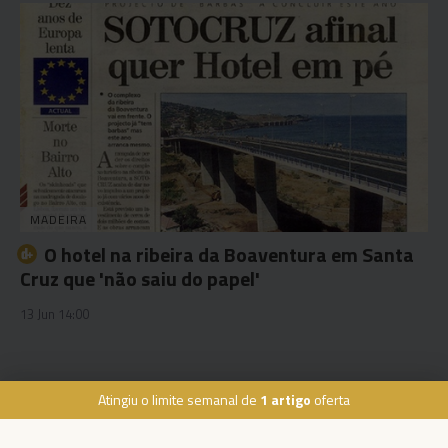
MADEIRA
O hotel na ribeira da Boaventura em Santa
Cruz que 'não saiu do papel'
13 Jun 14:00
Atingiu o limite semanal de
1 artigo
oferta
Rua Dr. Fernão de Ornelas, 56 - 3º
9054-514 Funchal, Portugal