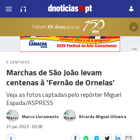
×
Faltam
65 dias
para os
PUB
5 SENTIDOS
Marchas de São João levam
centenas à 'Fernão de Ornelas'
Veja as fotos captadas pelo repórter Miguel
Espada/ASPRESS
Marco Livramento
Ricardo Miguel Oliveira
21 jun 2023
20:38
0