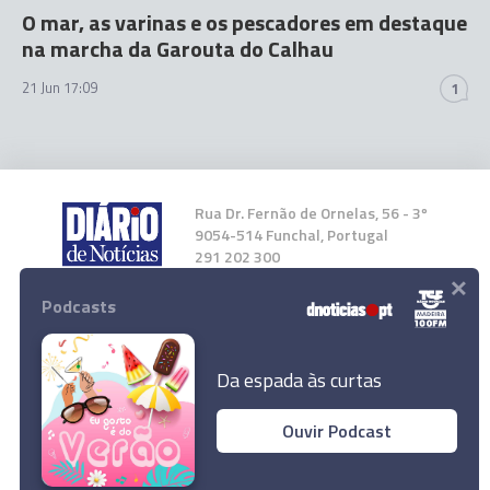
O mar, as varinas e os pescadores em destaque
na marcha da Garouta do Calhau
21 Jun 17:09
1
Rua Dr. Fernão de Ornelas, 56 - 3º
9054-514 Funchal, Portugal
291 202 300
×
Podcasts
Instale a nossa App
Da espada às curtas
Ouvir Podcast
Fado antes das marchas de São João na
© 2023 Empresa Diário de Notícias, Lda.
'Fernão de Ornelas'
Todos os direitos reservados.