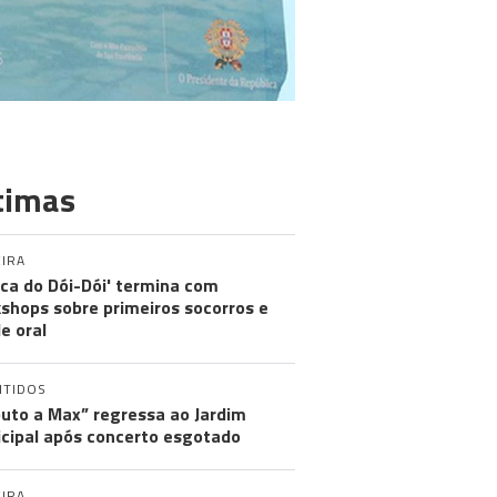
timas
IRA
nica do Dói-Dói' termina com
shops sobre primeiros socorros e
e oral
NTIDOS
buto a Max” regressa ao Jardim
cipal após concerto esgotado
IRA