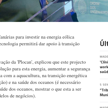
anárias para investir na energia eólica
Úl
ecnologia permitirá dar apoio à transição
MADE
vação da 'Plocan', explicou que este projecto
'Clí
work
lução para esta energia, aumentar a segurança
saúd
ca com a aquacultura, na transição energética
ção) e na saúde dos oceanos (é necessário
5 SE
aúde dos oceanos, mostrar o que esta a ser
“Tri
Muni
elos de negócios).
MADE