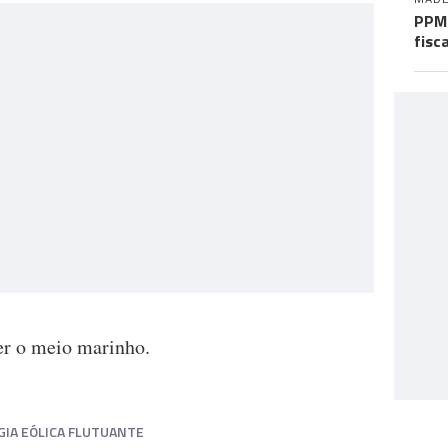
PPM 
fisc
er o meio marinho.
IA EÓLICA FLUTUANTE