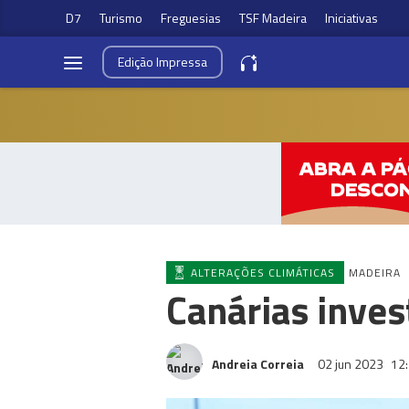
D7
Turismo
Freguesias
TSF Madeira
Iniciativas
Edição
Impressa
ALTERAÇÕES CLIMÁTICAS
MADEIRA
Canárias inves
Andreia Correia
02 jun 2023
12