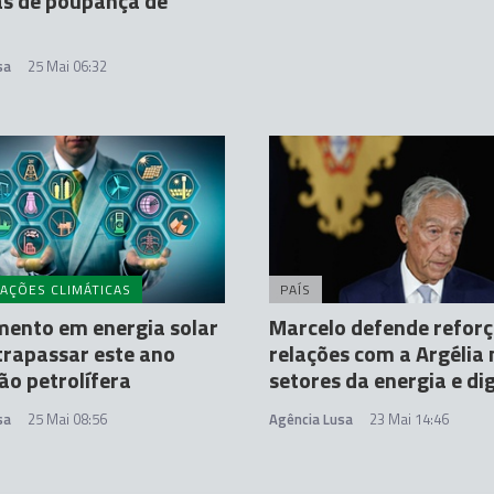
as de poupança de
sa
25 Mai 06:32
AÇÕES CLIMÁTICAS
PAÍS
mento em energia solar
Marcelo defende reforç
trapassar este ano
relações com a Argélia 
ão petrolífera
setores da energia e dig
sa
25 Mai 08:56
Agência Lusa
23 Mai 14:46