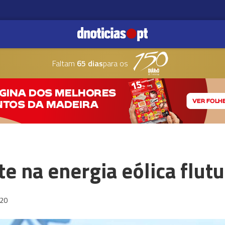
Faltam
65 dias
para os
te na energia eólica flut
:20