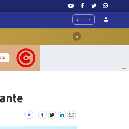
Assinar
×
PUB
uante
0