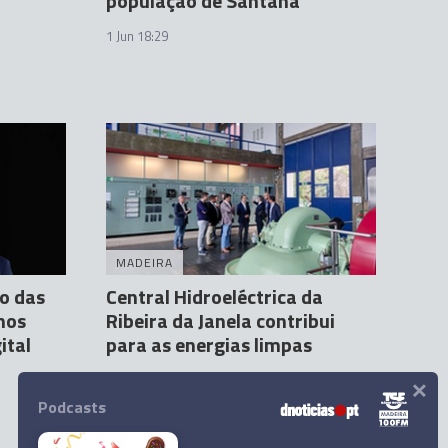
população de Santana"
1 Jun 18:29
MADEIRA
o das
Central Hidroeléctrica da
nos
Ribeira da Janela contribui
ital
para as energias limpas
×
19 Mai 17:12
Podcasts