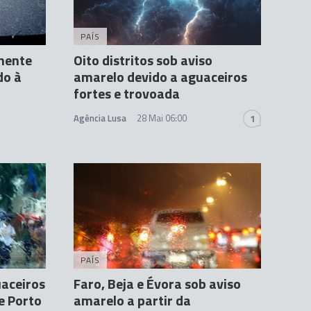
PAÍS
inente
Oito distritos sob aviso
do à
amarelo devido a aguaceiros
fortes e trovoada
Agência Lusa
28 Mai 06:00
1
PAÍS
uaceiros
Faro, Beja e Évora sob aviso
e Porto
amarelo a partir da