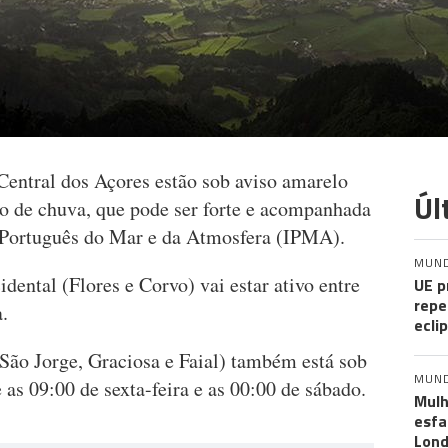
Central dos Açores estão sob aviso amarelo
Úl
são de chuva, que pode ser forte e acompanhada
o Português do Mar e da Atmosfera (IPMA).
MUN
dental (Flores e Corvo) vai estar ativo entre
UE p
repe
a.
ecli
 São Jorge, Graciosa e Faial) também está sob
MUN
 as 09:00 de sexta-feira e as 00:00 de sábado.
Mulh
esf
Lond