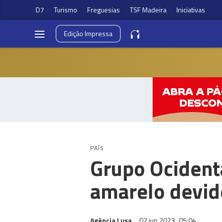
D7
Turismo
Freguesias
TSF Madeira
Iniciativas
Edição
Impressa
PAÍS
Grupo Ocidenta
amarelo devido
Agência Lusa
02 jun 2023
05:04