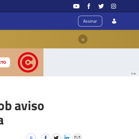
Assinar
×
PUB
ob aviso
a
0