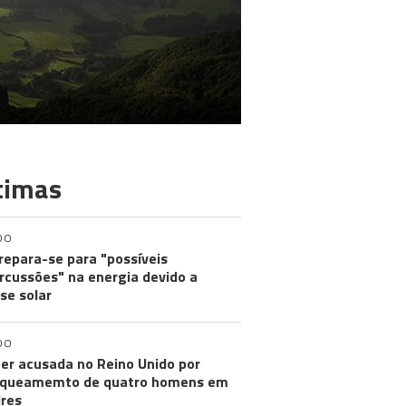
timas
DO
repara-se para "possíveis
rcussões" na energia devido a
pse solar
DO
er acusada no Reino Unido por
aqueamemto de quatro homens em
res