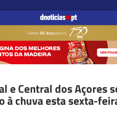
Faltam
66 dias
para os
l e Central dos Açores s
 à chuva esta sexta-feir