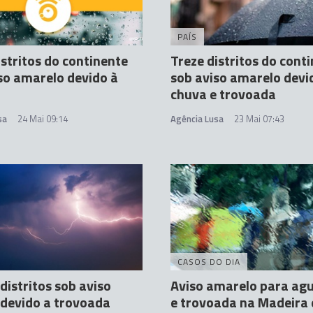
PAÍS
istritos do continente
Treze distritos do cont
so amarelo devido à
sob aviso amarelo devi
chuva e trovoada
sa
24 Mai 09:14
Agência Lusa
23 Mai 07:43
CASOS DO DIA
distritos sob aviso
Aviso amarelo para ag
 devido a trovoada
e trovoada na Madeira 