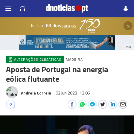
×
Faltam
63 dias
para os
PUB
ALTERAÇÕES CLIMÁTICAS
MADEIRA
Aposta de Portugal na energia
eólica flutuante
Andreia Correia
02 jun 2023
12:06
0