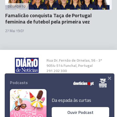
DESPORTO
Famalicão conquista Taça de Portugal
feminina de futebol pela primeira vez
27 Mai 19:07
Rua Dr. Fernão de Ornelas, 56 - 3º
9054-514 Funchal, Portugal
291 202 300
×
Podcasts
Instale a nossa App
Da espada às curtas
Portugal entre os cinco países da UE com as
Ouvir Podcast
medidas mais robustas de poupança de