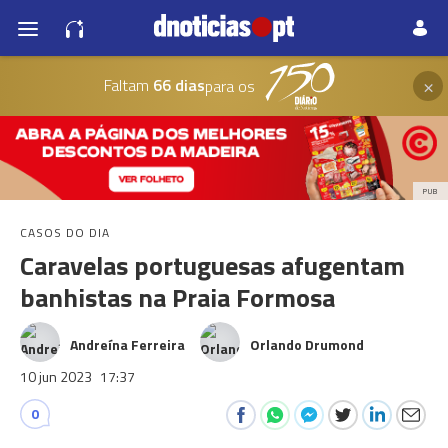
×
Faltam
66 dias
para os
PUB
CASOS DO DIA
Caravelas portuguesas afugentam
banhistas na Praia Formosa
Andreína Ferreira
Orlando Drumond
10 jun 2023
17:37
0