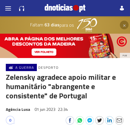
×
Faltam
63 dias
para os
PUB
A GUERRA
DESPORTO
Zelensky agradece apoio militar e
humanitário "abrangente e
consistente" de Portugal
Agência Lusa
01 jun 2023
22:34
0