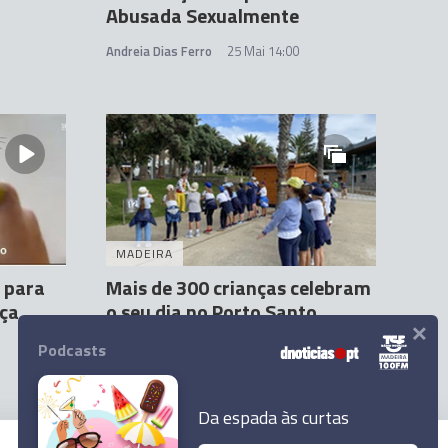
Abusada Sexualmente
Andreia Dias Ferro
25 Mai 14:00
MADEIRA
 para
Mais de 300 crianças celebram
nça
o seu dia no Porto Santo
×
Gonçalo Maia
10:23
Podcasts
Da espada às curtas