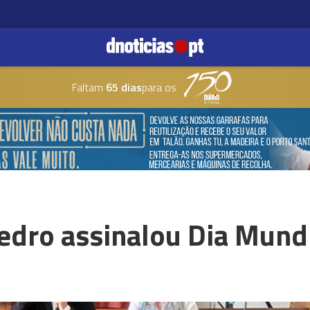
Faltam
65 dias
para os
edro assinalou Dia Mundi