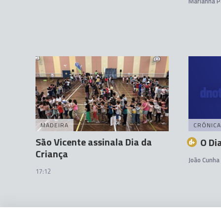
Marianna P
MADEIRA
CRÓNICA
São Vicente assinala Dia da
O Di
Criança
João Cunha 
17:12