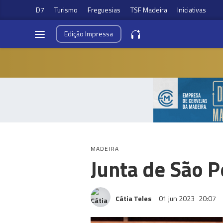
D7
Turismo
Freguesias
TSF Madeira
Iniciativas
Edição
Impressa
MADEIRA
Junta de São P
Cátia Teles
01 jun 2023
20:07