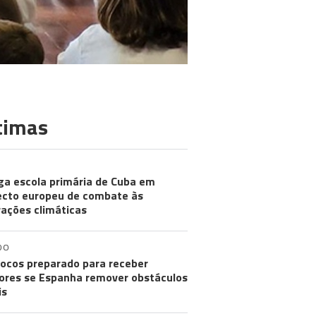
timas
ga escola primária de Cuba em
ecto europeu de combate às
rações climáticas
DO
ocos preparado para receber
res se Espanha remover obstáculos
is