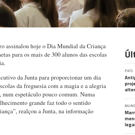
ro assinalou hoje o Dia Mundial da Criança
Úl
etas para os mais de 300 alunos das escolas
ia.
PAÍS
ecutivo da Junta para proporcionar um dia
Anti
proj
escolas da freguesia com a magia e a alegria
alte
m, num espetáculo pouco comum. Numa
lhecimento grande faz todo o sentido
MUN
iança”, realçou a Junta, na informação
Marr
meno
lega