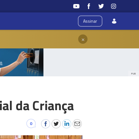
Assinar
×
PUB
al da Criança
0