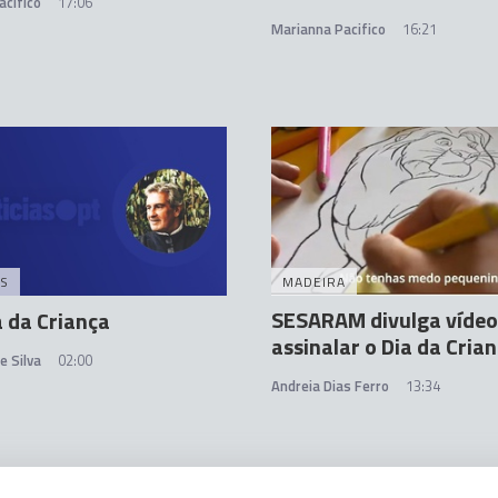
acifico
17:06
Marianna Pacifico
16:21
S
MADEIRA
SESARAM divulga vídeo
a da Criança
assinalar o Dia da Cria
e Silva
02:00
Andreia Dias Ferro
13:34