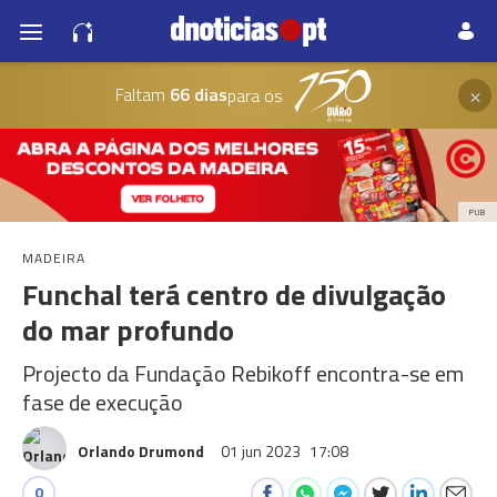
×
Faltam
66 dias
para os
PUB
MADEIRA
Funchal terá centro de divulgação
do mar profundo
Projecto da Fundação Rebikoff encontra-se em
fase de execução
Orlando Drumond
01 jun 2023
17:08
0