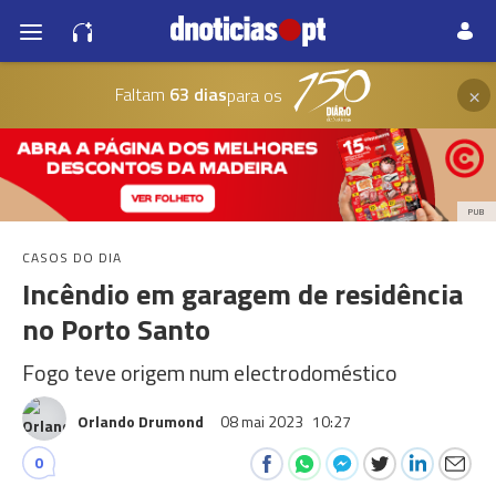
×
Faltam
63 dias
para os
PUB
CASOS DO DIA
Incêndio em garagem de residência
no Porto Santo
Fogo teve origem num electrodoméstico
Orlando Drumond
08 mai 2023
10:27
0