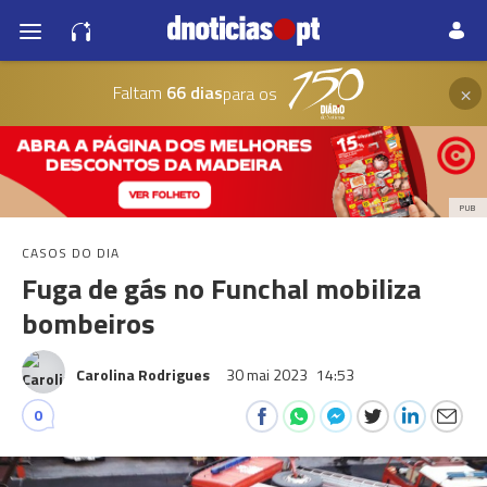
×
Faltam
66 dias
para os
PUB
CASOS DO DIA
Fuga de gás no Funchal mobiliza
bombeiros
Carolina Rodrigues
30 mai 2023
14:53
0