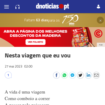
×
Faltam
63 dias
para os
PUB
Nesta viagem que eu vou
27 mai 2023
02:00
1
A vida é uma viagem
Como comboio a correr
A passar pela paisagem