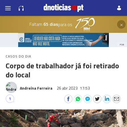
×
Faltam
65 dias
para os
PUB
CASOS DO DIA
Corpo de trabalhador já foi retirado
do local
Andreína Ferreira
26 abr 2023
17:53
1