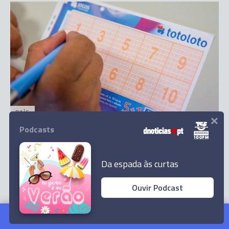
PAÍS
×
Saiba qual é a chave do Totoloto deste sábado
Podcasts
8 Abr 23:37
Da espada às curtas
Ouvir Podcast
Saiba o que hoje é notícia
Ler Artigo