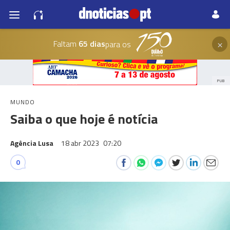
×
Faltam
65 dias
para os
PUB
MUNDO
Saiba o que hoje é notícia
Agência Lusa
18 abr 2023
07:20
0