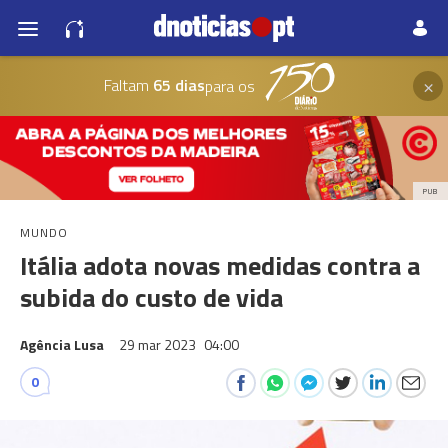
×
Faltam
65 dias
para os
PUB
MUNDO
Itália adota novas medidas contra a
subida do custo de vida
Agência Lusa
29 mar 2023
04:00
0