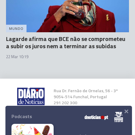
MUNDO
Lagarde afirma que BCE não se comprometeu
a subir os juros nem a terminar as subidas
22 Mar 10:19
Rua Dr. Fernão de Ornelas, 56 - 3º
9054-514 Funchal, Portugal
291 202 300
×
Podcasts
Instale a nossa App