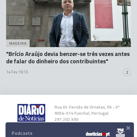
MADEIRA
"Brício Araújo devia benzer-se três vezes antes
de falar do dinheiro dos contribuintes"
14 Fev 10:13
2
Rua Dr. Fernão de Ornelas, 56 - 3º
9054-514 Funchal, Portugal
291 202 300
×
Podcasts
Instale a nossa App