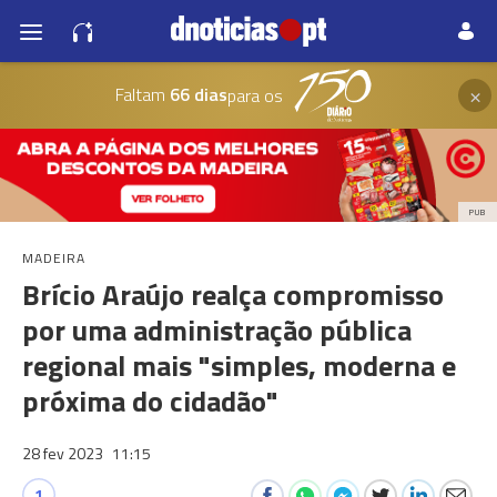
×
Faltam
66 dias
para os
PUB
MADEIRA
Brício Araújo realça compromisso
por uma administração pública
regional mais "simples, moderna e
próxima do cidadão"
28 fev 2023
11:15
1