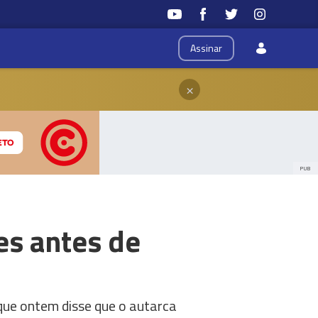
Assinar
×
PUB
es antes de
que ontem disse que o autarca