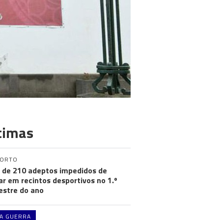
timas
PORTO
 de 210 adeptos impedidos de
ar em recintos desportivos no 1.º
stre do ano
A GUERRA