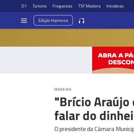
D7
Turismo
Freguesias
TSF Madeira
Iniciativas
Edição
Impressa
MADEIRA
"Brício Araújo
falar do dinhe
O presidente da Câmara Municip