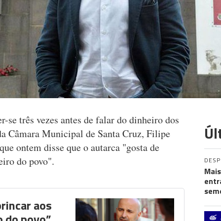
r-se três vezes antes de falar do dinheiro dos
Úl
 da Câmara Municipal de Santa Cruz, Filipe
que ontem disse que o autarca "gosta de
heiro do povo".
DES
Mais
entr
seme
brincar aos
o do povo”,