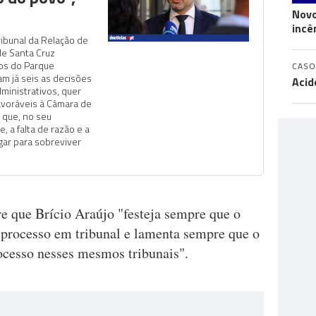
Novo
incê
ribunal da Relação de
de Santa Cruz
os do Parque
CASO
am já seis as decisões
Acid
dministrativos, quer
avoráveis à Câmara de
o que, no seu
, a falta de razão e a
gar para sobreviver
e que Brício Araújo "festeja sempre que o
processo em tribunal e lamenta sempre que o
ocesso nesses mesmos tribunais".