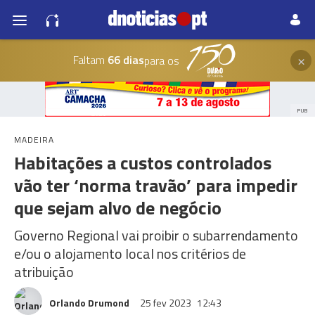
×
Faltam
66 dias
para os
PUB
MADEIRA
Habitações a custos controlados
vão ter ‘norma travão’ para impedir
que sejam alvo de negócio
Governo Regional vai proibir o subarrendamento
e/ou o alojamento local nos critérios de
atribuição
Orlando Drumond
25 fev 2023
12:43