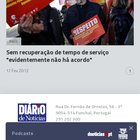
PAÍS
Sem recuperação de tempo de serviço
"evidentemente não há acordo"
17 Fev 20:12
1
Rua Dr. Fernão de Ornelas, 56 - 3º
9054-514 Funchal, Portugal
291 202 300
×
Podcasts
Instale a nossa App