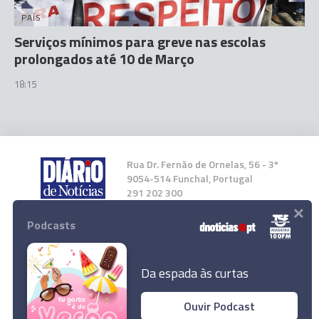
PAÍS
Serviços mínimos para greve nas escolas
prolongados até 10 de Março
18:15
Rua Dr. Fernão de Ornelas, 56 - 3º
9054-514 Funchal, Portugal
291 202 300
×
Podcasts
Instale a nossa App
Da espada às curtas
Ouvir Podcast