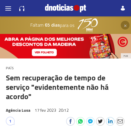
×
Faltam
65 dias
para os
PUB
PAÍS
Sem recuperação de tempo de
serviço "evidentemente não há
acordo"
Agência Lusa
17 fev 2023
20:12
1