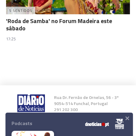
5 SENTIDOS
'Roda de Samba' no Forum Madeira este
sábado
17:25
Rua Dr. Fernão de Ornelas, 56 - 3º
9054-514 Funchal, Portugal
291 202 300
×
Podcasts
Instale a nossa App